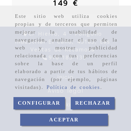
149 €
Este sitio web utiliza cookies
propias y de terceros que permiten
mejorar la usabilidad de
C/ Hierro, 4 -
Polígono
navegación, analizar el uso de la
Industrial El Caño,
45183,
Las
web y mostrar publicidad
Ventas de Retamosa
relacionada con tus preferencias
918 183 135
sobre la base de un perfil
elaborado a partir de tus hábitos de
Inicio
navegación (por ejemplo, páginas
visitadas).
Política de cookies
.
Aviso legal
CONFIGURAR
RECHAZAR
Cookies
Privacidad
ACEPTAR