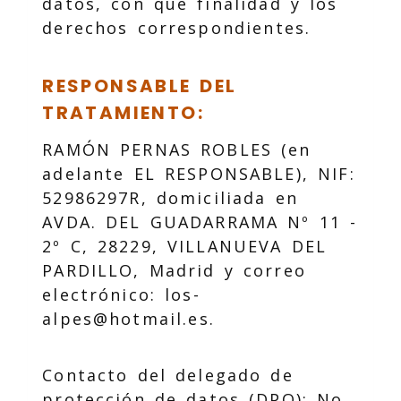
datos, con qué finalidad y los
derechos correspondientes.
RESPONSABLE DEL
TRATAMIENTO:
RAMÓN PERNAS ROBLES
(en
adelante EL RESPONSABLE),
NIF
:
52986297R
, domiciliada en
AVDA. DEL GUADARRAMA Nº 11 -
2º C
,
28229
,
VILLANUEVA DEL
PARDILLO
,
Madrid
y correo
electrónico:
los-
alpes@hotmail.es
.
Contacto del delegado de
protección de datos (DPO): No